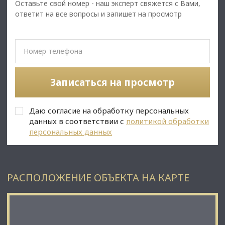
Оставьте свой номер - наш эксперт свяжется с Вами,
⭐Стоимость, условия сделки:
ответит на все вопросы и запишет на просмотр
• Стоимость объекта 29 730 000 руб.
✅Описание:
• Высокий пешеходный и автомобильный трафик;
• Отдельный вход/ 2 входа;
• Витринные окна;
Записаться на просмотр
• Вывеска, места под рекламу;
• Помещение без ремонта.
• Все коммуникации: телефонные линии, водоснабжение,
Даю согласие на обработку персональных
канализация, теплоснабжение;
• Юр. статус: собственность.
данных в соответствии с
политикой обработки
персональных данных
✅ Подойдет под любой вид деятельности;
РАСПОЛОЖЕНИЕ ОБЪЕКТА НА КАРТЕ
☎ Звоните, организуем просмотр в удобное Вам время.
⭐ Мы – АГЕНТСТВО НЕДВИЖИМОСТИ СЕВЕРО-ЗАПАДА –
лидирующий эксперт рынка недвижимости Санкт-