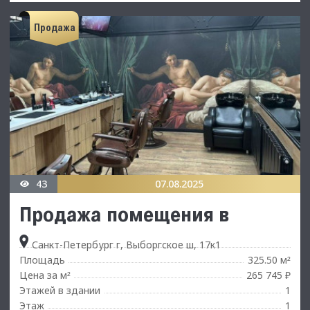
Продажа
43
07.08.2025
Продажа помещения в
Санкт-Петербург г, Выборгское ш, 17к1
Площадь
325.50 м
²
Цена за м
265 745 ₽
²
Этажей в здании
1
Этаж
1