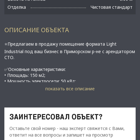
Отделка
Чистовая стандарт
ОПИСАНИЕ ОБЪЕКТА
⭐Предлагаем в продажу помещение формата Light
Industrial под ваш бизнес в Приморском р-не с арендатором
СТО.
✅Основные характеристики:
• Площадь: 150 м2;
• Мощность электросети: 50 кВт;
• Высота потолков: 6 м;
показать все описание
• Нагрузка на пол - 3 тонны/м2;
• Этаж: 1;
• Стоянка для легковых автомобилей;
• Огроженная территория, круглосуточная охрана,
ЗАИНТЕРЕСОВАЛ ОБЪЕКТ?
видеонаблюдение, доступ 24/7;
• В Приморском р-не г. Санкт-Петербурга
Оставьте свой номер - наш эксперт свяжется с Вами,
⭐Стоимость, условия сделки:
ответит на все вопросы и запишет на просмотр