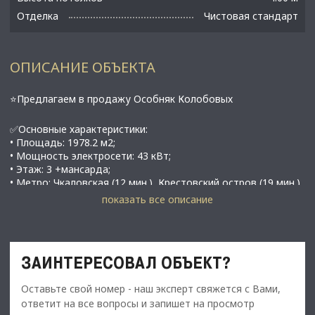
Отделка
Чистовая стандарт
ОПИСАНИЕ ОБЪЕКТА
⭐Предлагаем в продажу Особняк Колобовых
✅Основные характеристики:
• Площадь: 1978.2 м2;
• Мощность электросети: 43 кВт;
• Этаж: 3 +мансарда;
• Метро: Чкаловская (12 мин.), Крестовский остров (19 мин.),
Петроградская (22 мин.);
показать все описание
⭐Стоимость, условия сделки:
• Стоимость - 850 000 000 рублей С НДС
ЗАИНТЕРЕСОВАЛ ОБЪЕКТ?
✅Описание:
• Расположен на первой линии Песочной набережной, на
Оставьте свой номер - наш эксперт свяжется с Вами,
пересечении ул. Большая Зеленина, Левашовского
ответит на все вопросы и запишет на просмотр
проспекта, Песочной набережной в г. Санкт-Петербург;