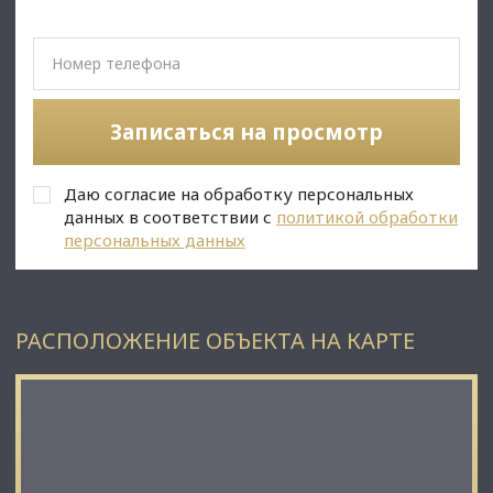
• Особняк отреставрирован в 2022 году и имеет
прекрасный внешний вид и фасадную подсветку.
• Рядом с особняком имеется парковка, также в процессе
согласования шлагбаум;
• Имеет прекрасные видовые характеристики и окружение
(премиальные ЖК, бизнес-центры класса А, В , Академия
Записаться на просмотр
туризма и т. д. );
• Земельный участок приватизирован, общая площадь 685
м2.
Даю согласие на обработку персональных
• Безопасность: Круглосуточный доступ, Контроль
доступа, Система пожаротушений, Видеонаблюдение.
данных в соответствии с
политикой обработки
• Юр. статус: собственность.
персональных данных
✅ Подойдет под любой вид деятельности;
РАСПОЛОЖЕНИЕ ОБЪЕКТА НА КАРТЕ