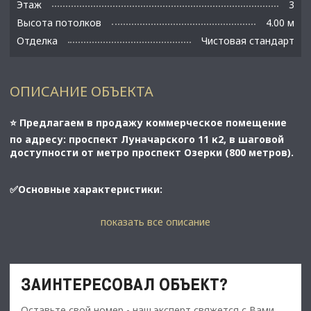
Этаж
3
Высота потолков
4.00 м
Отделка
Чистовая стандарт
ОПИСАНИЕ ОБЪЕКТА
⭐️ Предлагаем в продажу коммерческое помещение
по адресу: проспект Луначарского 11 к2, в шаговой
доступности от метро проспект Озерки (800 метров).
✅Основные характеристики:
• Площадь – 982,6 м2;
показать все описание
• Этаж - 3;
• Объект – коммерческая недвижимость;
• Тип строения - нежилой фонд.
ЗАИНТЕРЕСОВАЛ ОБЪЕКТ?
⭐️ Стоимость, условия сделки:
Оставьте свой номер - наш эксперт свяжется с Вами,