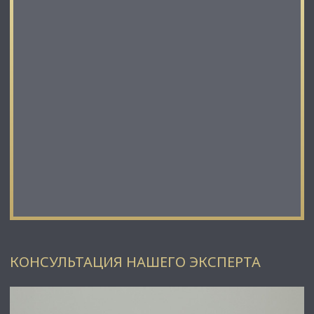
⭐ Мы – АГЕНТСТВО НЕДВИЖИМОСТИ СЕВЕРО-ЗАПАДА –
лидирующий эксперт рынка недвижимости Санкт-
Петербурга и Ленинградской области.
Наши агенты закрывают более 300 сделок в год.
Мы строим долгосрочные деловые отношения на основе
принципов честности и качественного сервиса с нашими
клиентами.
⭐ Работая с нами, вы получите:
✅ Высокое качество сопровождения сделки от начала и до
конца;
✅ Широкий спектр сопутствующих услуг;
✅ Оптимизацию ваших расходов при заключении сделки;
✅ Экономию Ваших нервов и времени при переговорах;
✅ Доступ к уникальной базе объектов, многие из которых
отсутствуют в открытой рекламе;
✅ Помогаем оформлять ипотеку!
⭐Заходите в наш профиль, чтобы ознакомиться с нашими
КОНСУЛЬТАЦИЯ НАШЕГО ЭКСПЕРТА
актуальными предложениями!
Если не нашли в нашем профиле то, что Вам подходит –
позвоните ☎, и мы обязательно подберем нужный объект
по самым выгодным условиям на рынке коммерческой