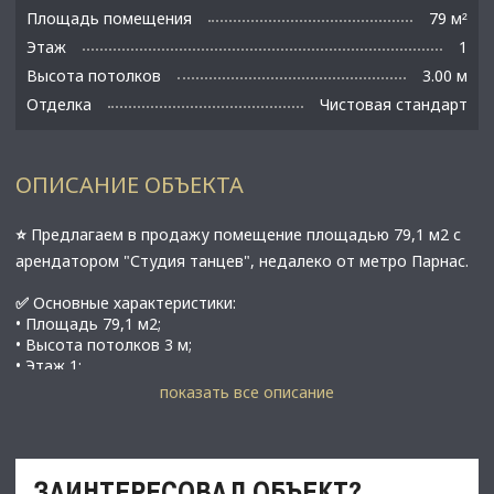
Площадь помещения
79 м
²
Этаж
1
Высота потолков
3.00 м
Отделка
Чистовая стандарт
ОПИСАНИЕ ОБЪЕКТА
⭐️
Предлагаем в продажу помещение площадью 79,1 м2 с
арендатором "Студия танцев", недалеко от метро Парнас.
✅
Основные характеристики:
• Площадь 79,1 м2;
• Высота потолков 3 м;
• Этаж 1;
• Мощность электросети: 18 кВт (с возможностью
показать все описание
увеличения);
• В 12 минутах от метро Парнас;
⭐️
Стоимость, условия сделки:
ЗАИНТЕРЕСОВАЛ ОБЪЕКТ?