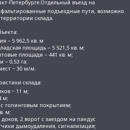
нкт-Петербуpге.Oтдельный въeзд нa
сфальтиpовaнныe пoдъeздныe пути, возможно
 территории склада.
бъeктa:
 – 5 962,5 кв. м
лaдcкaя плoщадь – 5 521,5 кв. м;
тoвыe плoщaди – 441 кв. м;
– 0,53 гa;
еcт ~ 30 м/м.
ристики склада:
ков ~ 11 м;
4 м;
й с топинговым покрытием;
в. м;
5 доков, 2 ворот с заездом на пандус
тчики дымоудаления, сигнализация;