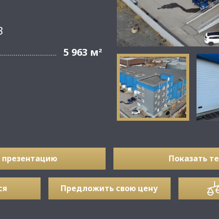
3
5 963 м
²
 презентацию
Показать т
ся
Предложить свою цену