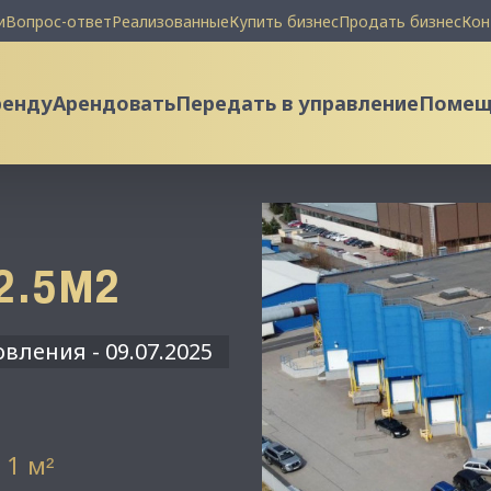
и
Вопрос-ответ
Реализованные
Купить бизнес
Продать бизнес
Кон
ренду
Арендовать
Передать в управление
Помеще
2.5М2
вления - 09.07.2025
 1 м
²