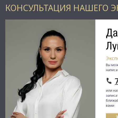
КОНСУЛЬТАЦИЯ НАШЕГО Э
Да
Лу
Эксп
Вы мож
написа
или на
записат
ближай
вами