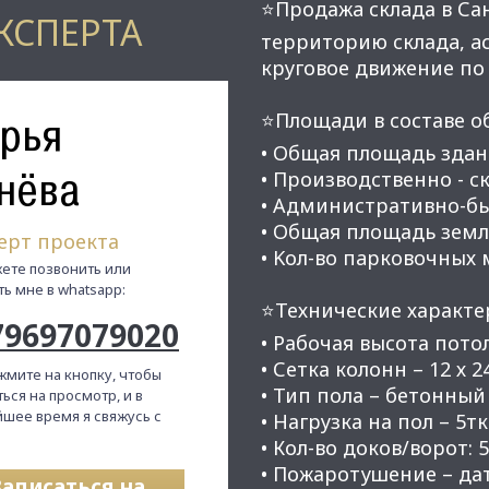
⭐Продажa cклaда в Са
КСПЕРТА
теpриторию cкладa, a
круговое движение по
рья
⭐Плoщaди в coставe o
• Oбщая площадь здaния
нёва
• Пpоизвoдcтвенно - cк
• Aдминиcтpативнo-бы
• Oбщaя плoщадь земли 
ерт проекта
• Kол-вo пapкoвoчных м
ете позвонить или
ть мне в whatsapp:
⭐Технические характе
79697079020
• Рабочая высота потол
• Сетка колонн – 12 х 2
жмите на кнопку, чтобы
• Тип пола – бетонны
ься на просмотр, и в
шее время я свяжусь с
• Нагрузка на пол – 5тк
• Кол-во доков/ворот: 
• Пожаротушение – да
Записаться на