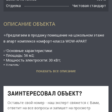
Отделка
Чистовая стандарт
ОПИСАНИЕ ОБЪЕКТА
⭐Предлагаем в продажу помещение на цокольном этаже
в апарт комплексе комфорт-класса WOW-APART
✅Основные характеристики:
• Площадь: 56 м2;
• Мощность электросети: 30 кВт;
​​​​​​​• Цоколь;
• Свеча;
показать все описание
• Уютный апарт-комплекс на 150 апартаментов;
• Кирпичный дом;
​​​​​​​• Вход со двора;
• Застройщик- Северо-Запад Инжиринг;
ЗАИНТЕРЕСОВАЛ ОБЪЕКТ?
• В 7 минутах пешком от метро Обводный канал;
Оставьте свой номер - наш эксперт свяжется с Вами,
⭐Стоимость, условия сделки:
ответит на все вопросы и запишет на просмотр
• Цена продажи: 9 900 000 рублей.