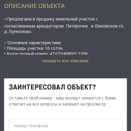
ОПИСАНИЕ ОБЪЕКТА
⭐Предлагаем в продажу земельный участок с
согласованным арендатором Пятёрочка в Юкковском сп,
д. Лупполово.
✅Основные характеристики:
• Площадь участка: 16 соток
• Кадастровый номер: 47:07:0408001:1399;
• Категория земель: земли населенных пунктов;
показать все описание
• Вид разрешенного использования: торговые объекты;
• Площадь будущего здания : 640 м2;
• Мощность электросети: 150 кВт;
• Установлен газгольдер, вода - скважина, водоотведение -
ЗАИНТЕРЕСОВАЛ ОБЪЕКТ?
ЛОС;
• На участке проведены геодезия и геология;
Оставьте свой номер - наш эксперт свяжется с Вами,
• Техусловия на съезд с дороги получены переданы на
согласование Ленавтодором;
ответит на все вопросы и запишет на просмотр
• Срок реализации проекта четыре – шесть месяцев ;
⭐Стоимость, условия сделки:
• Стоимость ЗУ 28 000 000 рублей;