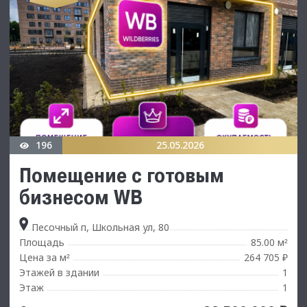
196
25.05.2026
Помещение с готовым
бизнесом WB
Песочный п, Школьная ул, 80
Площадь
85.00 м
²
Цена за м
264 705 ₽
²
Этажей в здании
1
Этаж
1