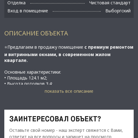
Отделка
Чистовая стандарт
Вход в помещение
Выборгский
ОПИСАНИЕ ОБЪЕКТА
⭐Предлагаем в продажу помещение
с премиум ремонтом
и витринными окнами, в современном жилом
квартале.
Основные характеристики:
• Площадь 124.1 м2;
• Высота потолков 3.4;
• Этаж 1;
показать все описание
• В 15 минутах от метро Удельная или Озерки;
⭐️ Стоимость, условия сделки
• Стоимость объекта -
18.700.000 руб.
ЗАИНТЕРЕСОВАЛ ОБЪЕКТ?
• Предполагаемый арендный поток –
165.000 руб./мес.
•
Предположительная окупаемость 9 лет.
Оставьте свой номер - наш эксперт свяжется с Вами,
ответит на все вопросы и запишет на просмотр
✅Описание: