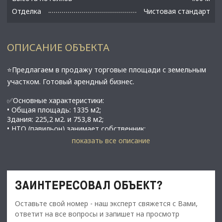
Отделка
Чистовая стандарт
ОПИСАНИЕ ОБЪЕКТА
⭐Предлагаем в продажу торговые площади с земельным
участком. Готовый арендный бизнес.
✅Основные характеристики:
• Общая площадь: 1335 м2;
Здания: 225,2 м2. и 753,8 м2;
• НТО (павильон) занимает собственник;
• Площадь земельного участка: 0,42 Га;
показать все описание
• ЗУ был приобретен на инвестиционных условиях, в
собственности ФЛ;
• Мощность электросети: 150 кВт, дополнительно
подключают 70 кВт;
ЗАИНТЕРЕСОВАЛ ОБЪЕКТ?
• Kоммуникaции: центpальные (элeктpичecтвo, вoда, гaз);
• Бесперебойное электропитание, обслуживает сторонняя
Оставьте свой номер - наш эксперт свяжется с Вами,
компания с генераторами;
• Этаж: 1;
ответит на все вопросы и запишет на просмотр