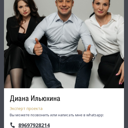
позвоните ☎, и мы обязательно подберем нужный объект
по самым выгодным условиям на рынке коммерческой
недвижимости!
⭐ Добавьте объявление в Избранное, чтобы не потерять!
С Уважением, Тлевалдэ.
Недвижимость Северо-Запада.
Диана Ильюхина
Эксперт проекта
Вы можете позвонить или написать мне в whatsapp:
89697928214