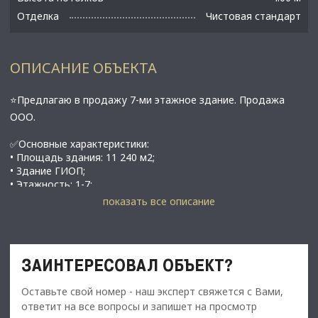
Отделка
Чистовая стандарт
ОПИСАНИЕ ОБЪЕКТА
⭐Предлагаю в продажу 7-ми этажное здание. Продажа
ООО.
✅Основные характеристики:
• Площадь здания: 11 240 м2;
• Здание ГИОП;
​​​​​​​• Этажность: 1-7;
• ЗУ в аренде от города на 49 лет от 2009 года. Зона
показать все описание
прибрежная - без права выкупа.
• 3 собственные подстанции:
• Электричество: 800 кВт;
• Деревянные перекрытия - ГИОП;
ЗАИНТЕРЕСОВАЛ ОБЪЕКТ?
• Чугунные столбы - ГИОП;
• полный ремонт кровли в 2019 году;
Оставьте свой номер - наш эксперт свяжется с Вами,
• В здании около 200 арендаторов, 70% из них
зарегистрированы здесь;
ответит на все вопросы и запишет на просмотр