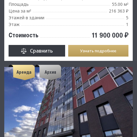
Площадь
55.00 м
²
Цена за м
216 363 ₽
²
Этажей в здании
5
Этаж
1
11 900 000 ₽
Стоимость
Сравнить
Узнать подробнее
Аренда
Архив