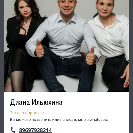
⭐Заходите в наш профиль, чтобы ознакомиться с нашими
актуальными предложениями!
Если не нашли в нашем профиле то, что Вам подходит –
позвоните ☎, и мы обязательно подберем нужный объект
по самым выгодным условиям на рынке коммерческой
недвижимости!
⭐ Добавьте объявление в Избранное, чтобы не потерять!
С Уважением, Тлевалдэ.
Недвижимость Северо-Запада.
Диана Ильюхина
Эксперт проекта
Вы можете позвонить или написать мне в whatsapp:
89697928214