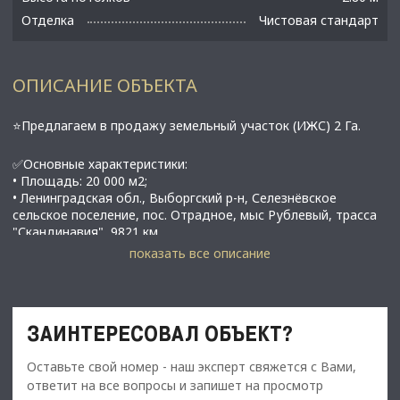
Отделка
Чистовая стандарт
ОПИСАНИЕ ОБЪЕКТА
⭐Предлагаем в продажу земельный участок (ИЖС) 2 Га.
✅Основные характеристики:
• Площадь: 20 000 м2;
• Ленинградская обл., Выборгский р-н, Селезнёвское
сельское поселение, пос. Отрадное, мыс Рублевый, трасса
"Скандинавия", 9821 км
показать все описание
⭐Стоимость, условия сделки:
• Цена участка - 103 000 000 рублей.;
ЗАИНТЕРЕСОВАЛ ОБЪЕКТ?
✅Описание:
Оставьте свой номер - наш эксперт свяжется с Вами,
• Высокий пешеходный и автомобильный трафик;
ответит на все вопросы и запишет на просмотр
• Первая линия Финскогo Заливa, в cобcтвенноcти;