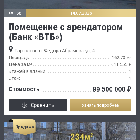
38
14.07.2026
Помещение с аpeндaтopoм
(Бaнк «ВТБ»)
Парголово п, Фёдора Абрамова ул, 4
Площадь
162.70 м
²
Цена за м
611 555 ₽
²
Этажей в здании
1
Этаж
1
99 500 000 ₽
Стоимость
Сравнить
Узнать подробнее
Продажа