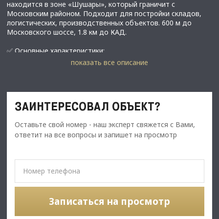
находится в зоне «Шушары», который граничит с
Московским районом. Подходит для постройки складов,
логистических, производственных объектов. 600 м до
Московского шоссе, 1.8 км до КАД.
✅ Основные характеристики:
показать все описание
• Площадь: 49521 м2;
⭐Стоимость, условия сделки:
ЗАИНТЕРЕСОВАЛ ОБЪЕКТ?
• Цена объекта - 107 000 000 рублей;
Оставьте свой номер - наш эксперт свяжется с Вами,
ответит на все вопросы и запишет на просмотр
✅ Описание:
Логистические характеристики зоны «Шушары»:
Удаленность центра зоны от центра города — 20 км, порта
— 29 км, аэропорта «Пулково» — 10 км, КАД — граница
производственной зоны. Близость к крупнейшим
магистралям города: Московское ш. (часть трассы М10 и
Е105) Железнодорожный транспорт: железнодорожная
Записаться на просмотр
станция «Шушары». Расстояние до ближайших
производственных зон: «Обухово» — 5 км, «Рыбацкое» —