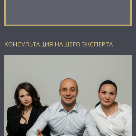
⭐Заходите в наш профиль, чтобы ознакомиться с нашими
актуальными предложениями!
Если не нашли в нашем профиле то, что Вам подходит –
позвоните ☎, и мы обязательно подберем нужный объект
по самым выгодным условиям на рынке коммерческой
недвижимости!
КОНСУЛЬТАЦИЯ НАШЕГО ЭКСПЕРТА
⭐ Добавьте объявление в Избранное, чтобы не потерять!
С Уважением, Дмитрий.
Недвижимость Северо-Запада.