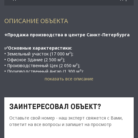
ОПИСАНИЕ ОБЪЕКТА
⭐Продажа производства в центре Санкт-Петербурга
✅Основные характеристики:
• Земельный участок (17 000 м²);
• Офисное Здание (2 500 м²);
• Производственный Цех (2 050 м²);
• Производственный Ангар (1 300 м²);
• Мощность электросети: 1000 кВт;
показать все описание
• Высота потолков: 10м;
• Этаж: 3;
• В 22 минутах от метро;
ЗАИНТЕРЕСОВАЛ ОБЪЕКТ?
⭐Стоимость, условия сделки: 550 000 000 руб;
Оставьте свой номер - наш эксперт свяжется с Вами,
​​​​​​​Есть арендатор
ответит на все вопросы и запишет на просмотр
✅Описание: