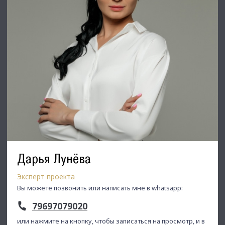
актуальными предложениями!
Если не нашли в нашем профиле то, что Вам подходит –
позвоните ☎, и мы обязательно подберем нужный объект
по самым выгодным условиям на рынке коммерческой
недвижимости!
⭐ Добавьте объявление в Избранное, чтобы не потерять!
С Уважением, Николаев Александр.
Недвижимость Северо-Запада.
Дарья Лунёва
Эксперт проекта
Вы можете позвонить или написать мне в whatsapp:
79697079020
или нажмите на кнопку, чтобы записаться на просмотр, и в