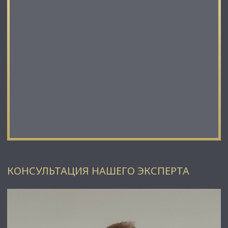
лидирующий эксперт рынка недвижимости Санкт-
Петербурга и Ленинградской области.
Наши агенты закрывают более 300 сделок в год.
Мы строим долгосрочные деловые отношения на основе
принципов честности и качественного сервиса с нашими
клиентами.
⭐ Работая с нами, вы получите:
✅ Высокое качество сопровождения сделки от начала и до
конца;
✅ Широкий спектр сопутствующих услуг;
✅ Оптимизацию ваших расходов при заключении сделки;
✅ Экономию Ваших нервов и времени при переговорах;
✅ Доступ к уникальной базе объектов, многие из которых
отсутствуют в открытой рекламе;
✅ Помогаем оформлять ипотеку!
⭐Заходите в наш профиль, чтобы ознакомиться с нашими
КОНСУЛЬТАЦИЯ НАШЕГО ЭКСПЕРТА
актуальными предложениями!
Если не нашли в нашем профиле то, что Вам подходит –
позвоните ☎, и мы обязательно подберем нужный объект
по самым выгодным условиям на рынке коммерческой
недвижимости!