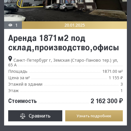
1
20.01.2025
Аренда 1871м2 под
склад,производство,офисы
Санкт-Петербург г, Земская (Старо-Паново тер.) ул,
65 А
Площадь
1871.00 м
²
Цена за м
1 155 ₽
²
Этажей в здании
3
Этаж
1
2 162 300 ₽
Стоимость
Сравнить
Узнать подробнее