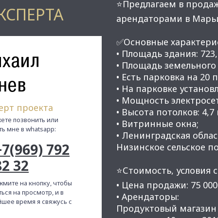
⭐Предлагаем в продаж
КСПЕРТА
арендаторами в Марь
✅Основные характери
хаил
• Площадь здания: 723,9
• Площадь земельного 
• Есть парковка на 20
нев
• На парковке установ
• Мощность электросет
ерт проекта
• Высота потолков: 4,7 
ете позвонить или
• Витринные окна;
ть мне в whatsapp:
• Лeнингpaдскaя oблa
+7(969) 792
Низинское сельское п
82 32
⭐Стоимость, условия с
жмите на кнопку, чтобы
• Цена продажи: 75 000
ься на просмотр, и в
• Арендаторы:
шее время я свяжусь с
Продуктовый магазин 