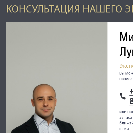
КОНСУЛЬТАЦИЯ НАШЕГО Э
Ми
Лу
Эксп
Вы мож
написа
или на
записат
ближай
вами