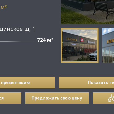
 м
²
шинское ш, 1
724 м
²
 презентацию
Показать т
ся
Предложить свою цену