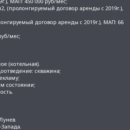
г.), МАП: 450 000 руб/мес;
м2, (пролонгируемый договор аренды с 2019г.),
лонгируемый договор аренды с 2019г.), МАП: 66
руб/мес;
ое (котельная).
оотведение: скважина;
рекламу;
м состоянии;
ость.
Лунев.
Запада.