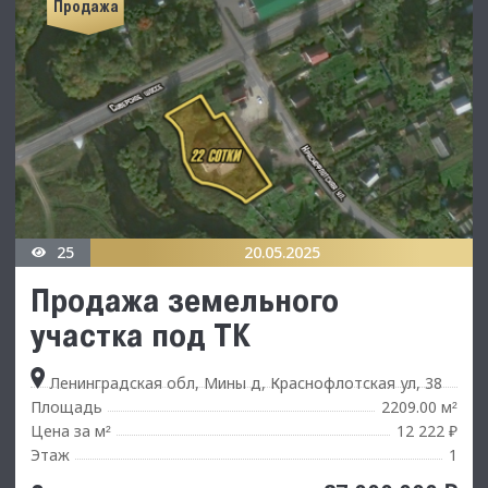
Продажа
25
20.05.2025
Продажа земельного
участка под ТК
Ленинградская обл, Мины д, Краснофлотская ул, 38
Площадь
2209.00 м
²
Цена за м
12 222 ₽
²
Этаж
1