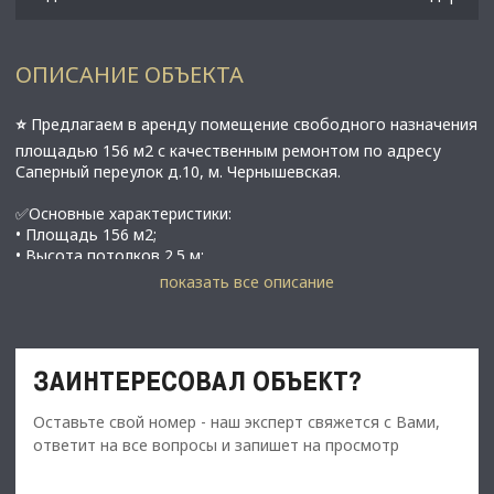
ОПИСАНИЕ ОБЪЕКТА
⭐️
Предлагаем в аренду помещение свободного назначения
площадью 156 м2 с качественным ремонтом по адресу
Саперный переулок д.10, м. Чернышевская.
✅Основные характеристики:
• Площадь 156 м2;
• Высота потолков 2.5 м;
• Электроснабжение 15 кВт (с возможностью увеличения);
показать все описание
• Этаж 1;
• Отдельных 2 входа (один с улицы, один со двора);
• 6 окон;
•В 7 минутах от метро Чернышевская;
ЗАИНТЕРЕСОВАЛ ОБЪЕКТ?
⭐️
Стоимость, условия сделки:
Оставьте свой номер - наш эксперт свяжется с Вами,
• Арендная ставка - 220 000 руб./мес.;
ответит на все вопросы и запишет на просмотр
• Обеспечительный платеж - 100% ( 220 000 руб.);
• Срок договора - длительный (от 11 мес.);