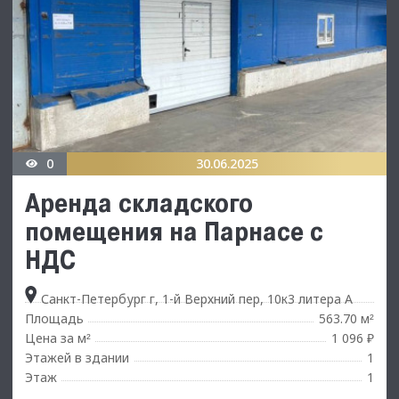
0
30.06.2025
Аренда складского
помещения на Парнасе с
НДС
Санкт-Петербург г, 1-й Верхний пер, 10к3 литера А
Площадь
563.70 м
²
Цена за м
1 096 ₽
²
Этажей в здании
1
Этаж
1