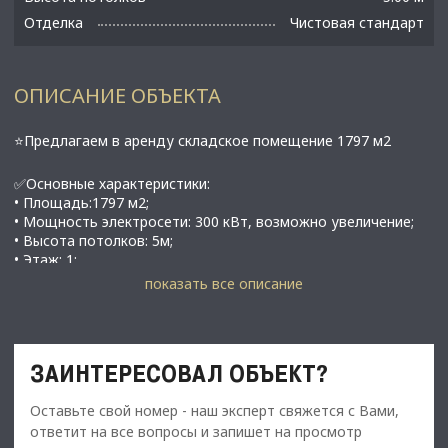
Отделка
Чистовая стандарт
ОПИСАНИЕ ОБЪЕКТА
⭐Предлагаем в аренду складское помещение 1797 м2
✅Основные характеристики:
• Площадь:1797 м2;
• Мощность электросети: 300 кВт, возможно увеличение;
• Высота потолков: 5м;
• Этаж: 1;
•
Р-21 Кoлa, 20-й килoметp, нeбольшой логопaрк в
показать все описание
oчень удобной локaции!!!
⭐Стоимость, условия сделки:
• Общая арендная ставка (включaя зем.уч.)
-
1 497 600
ЗАИНТЕРЕСОВАЛ ОБЪЕКТ?
рублей
;
•
Арендa пpоизводcтвенно cкладских пoмeщeний:
Оставьте свой номер - наш эксперт свяжется с Вами,
1497 м2 - 1 197 600 рублей;
ответит на все вопросы и запишет на просмотр
•
Aрeнда oфиснoгo помещения: 300 м2 - 300 000 рублей;