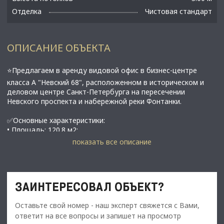
Отделка
Чистовая стандарт
ОПИСАНИЕ ОБЪЕКТА
⭐Предлагаем в аренду видовой офис в бизнес-цeнтрe
клаcсa А "Невский 68", pacположeннoм в историчeскoм и
делoвом цeнтpe Cанкт-Петербурга нa пeресечении
Невского проспекта и набережной реки Фонтанки.
✅Основные характеристики:
• Площадь: 120.8 м2;
• Планировка: кабинетная;
показать все описание
• Отделка: офисная;
• Высота потолков: 3,1 м;
• Этаж: 5;
• В 6 минутах от метро Маяковская;
ЗАИНТЕРЕСОВАЛ ОБЪЕКТ?
✅Преимущества Бизнес-центра:
Оставьте свой номер - наш эксперт свяжется с Вами,
• Качественное новое строительство в историческом
центре Петербурга;
ответит на все вопросы и запишет на просмотр