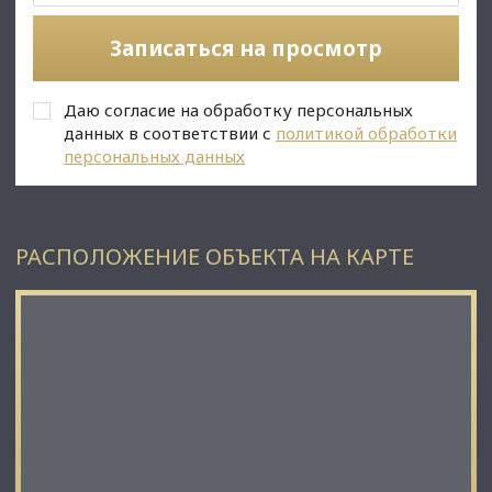
(восточнее дома 11, литера А
по Северному проспекту);
Записаться на просмотр
⭐Стоимость, условия сделки:
• Цена ППА: 10 000 000 рублей;
Даю согласие на обработку персональных
• Организация занятиями спортом, договор на 3 года с
пролонгацией;
данных в соответствии с
политикой обработки
персональных данных
С Уважением, Михаил Лунев.
Недвижимость Северо-Запада.
РАСПОЛОЖЕНИЕ ОБЪЕКТА НА КАРТЕ