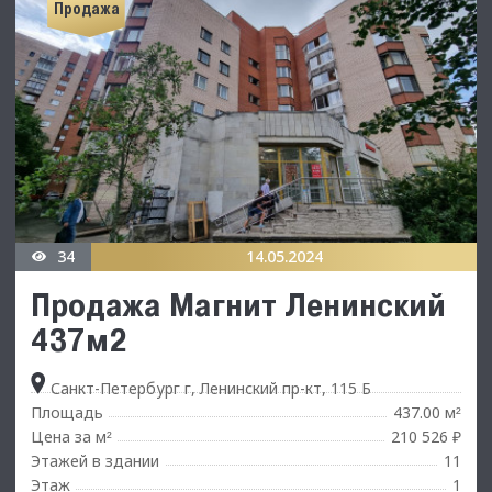
Продажа
34
14.05.2024
Продажа Магнит Ленинский
437м2
Санкт-Петербург г, Ленинский пр-кт, 115 Б
Площадь
437.00 м
²
Цена за м
210 526 ₽
²
Этажей в здании
11
Этаж
1