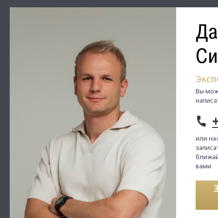
Да
Си
Эксп
Вы мож
написа
или на
записат
ближай
вами