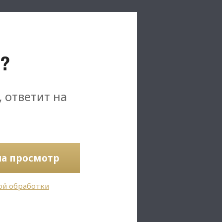
?
, ответит на
на просмотр
ой обработки