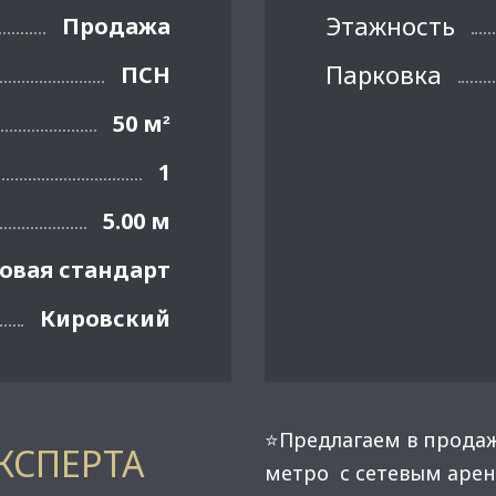
Этажность
Продажа
Парковка
ПСН
50 м
²
1
5.00 м
овая стандарт
Кировский
⭐Предлагаем в прода
КСПЕРТА
метро с сетевым арен