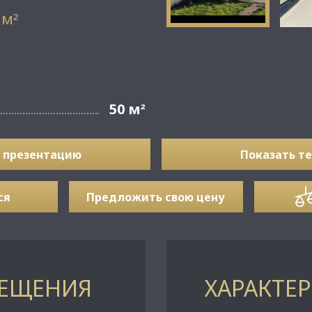
 м
²
1
50 м
²
 презентацию
Показать т
ся
Предложить свою цену
МЕЩЕНИЯ
ХАРАКТЕ