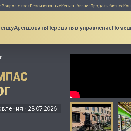
и
Вопрос-ответ
Реализованные
Купить бизнес
Продать бизнес
Кон
ренду
Арендовать
Передать в управление
Помеще
г
МПАС
ЮГ
вления - 28.07.2026