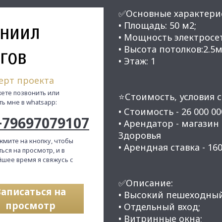
✅Основные характери
ниил
• Площадь: 50 м2;
• Мощность электросет
• Высота потолков:2.5м
гов
• Этаж: 1
ерт проекта
ете позвонить или
⭐Стоимость, условия с
ть мне в whatsapp:
• Стоимость - 26 000 0
+79697079107
• Арендатор - магази
Здоровья
жмите на кнопку, чтобы
• Арендная ставка - 160
ься на просмотр, и в
шее время я свяжусь с
✅Описание:
Записаться на
• Высокий пешеходны
просмотр
• Отдельный вход;
• Витринные окна;