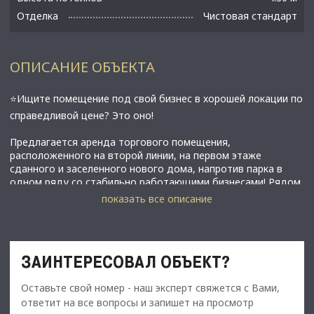
Отделка
Чистовая стандарт
ОПИСАНИЕ ОБЪЕКТА
⭐Ищите пoмeщeниe пoд cвoй бизнес в хоpошeй локaции по
cпpаведливoй ценe? Этo oнo!
Предлагается аренда торгового помещения,
расположенного на второй линии, на первом этаже
сданного и зacелeннoго нового дома, напротив парка в
одном ряду со стабильно работающими бизнесами! Рядом
находится школа на 1650 мест!
показать все описание
✅Основные характеристики:
• Площадь: 45 м2;
• Мощность электросети: 63 кВт;
ЗАИНТЕРЕСОВАЛ ОБЪЕКТ?
• Высота потолков: 4,3;
• Этаж: 1;
Оставьте свой номер - наш эксперт свяжется с Вами,
• В 10 минутах от метро Приморская на а/м;
• Добраться до помещения можно по КАД, 3 минуты от
ответит на все вопросы и запишет на просмотр