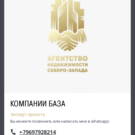
✅ Оптимизацию ваших расходов при заключении сделки;
✅ Экономию Ваших нервов и времени при переговорах;
✅ Доступ к уникальной базе объектов, многие из которых
отсутствуют в открытой рекламе;
✅ Помогаем оформлять ипотеку!
⭐Заходите в наш профиль, чтобы ознакомиться с нашими
актуальными предложениями!
Если не нашли в нашем профиле то, что Вам подходит –
позвоните ☎, и мы обязательно подберем нужный объект
по самым выгодным условиям на рынке коммерческой
недвижимости!
С Уважением, Максим Уваров.
Недвижимость Северо-Запада.
КОМПАНИИ БАЗА
Эксперт проекта
Вы можете позвонить или написать мне в whatsapp:
+79697928214