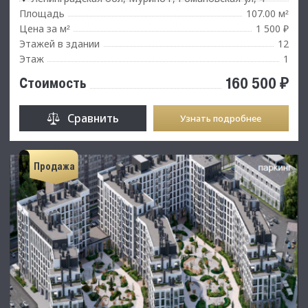
Площадь
107.00 м
²
Цена за м
1 500 ₽
²
Этажей в здании
12
Этаж
1
160 500 ₽
Стоимость
Сравнить
Узнать подробнее
Продажа