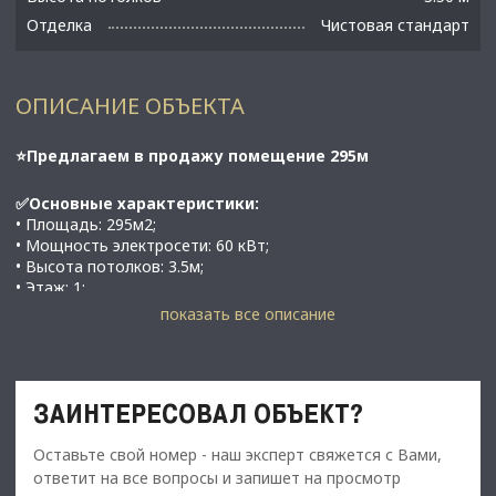
Отделка
Чистовая стандарт
ОПИСАНИЕ ОБЪЕКТА
⭐Предлагаем в продажу помещение 295м
✅Основные характеристики:
• Площадь: 295м2;
• Мощность электросети: 60 кВт;
• Высота потолков: 3.5м;
• Этаж: 1;
• В шаговой доступности от 3-х станций метро;
показать все описание
«Владимирской»/«Достоевской» - 5 минут (700 м)
«Звенигородской» - 3 минуты (250 м)
«Лиговского проспекта» - 7 минут (600 м)
ЗАИНТЕРЕСОВАЛ ОБЪЕКТ?
⭐Стоимость, условия сделки: 125 000 000р
• Арендатор Магнит, договор до 2031 г.
Оставьте свой номер - наш эксперт свяжется с Вами,
ответит на все вопросы и запишет на просмотр
✅Описание: