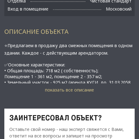
Отделка
Чистовая стандарт
Вход в помещение
Московский
ОПИСАНИЕ ОБЪЕКТА
⭐Предлагаем в продажу два смежных помещения в одном
здании. Каждое - с действующим арендатором.
✅Основные характеристики:
• Общая площадь: 718 м2 ( собственность);
Помещение 1 - 361 м2, помещение 2 - 357 м2;
• Земельный участок - 925 м2 (аренда КУГИ, до 31.03.2058
г.)
показать все описание
• Электричество по счетчику (220/380V);
• Высота потолков: 6 м;
• Этаж: 1;
• Подъёмно секционные ворота 3,5 *4 м;
ЗАИНТЕРЕСОВАЛ ОБЪЕКТ?
• Диодное освещение;
• Заезд на территорию 24/7 бесплатный;
Оставьте свой номер - наш эксперт свяжется с Вами,
• Своя управляющая компания;
• Большая площадь остекления;
ответит на все вопросы и запишет на просмотр