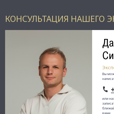
КОНСУЛЬТАЦИЯ НАШЕГО Э
Да
Си
Эксп
Вы мож
написа
или на
записат
ближай
вами