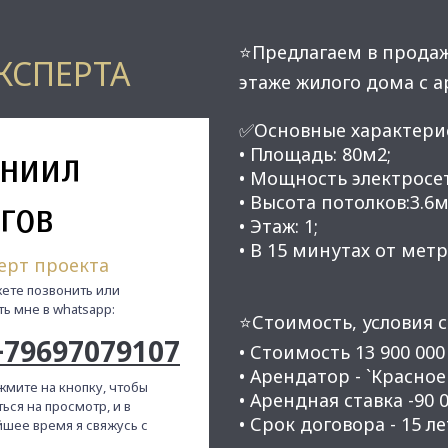
⭐Предлагаем в прода
КСПЕРТА
этаже жилого дома с 
✅Основные характери
ниил
• Площадь: 80м2;
• Мощность электросет
• Высота потолков:3.6м
гов
• Этаж: 1;
• В 15 минутах от мет
ерт проекта
ете позвонить или
ть мне в whatsapp:
⭐Стоимость, условия с
+79697079107
• Стоимость 13 900 000
• Арендатор - `Кpаснoe
жмите на кнопку, чтобы
• Арендная ставка -90 0
ься на просмотр, и в
• Срок договора - 15 ле
шее время я свяжусь с