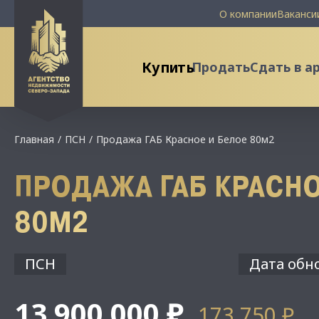
О компании
Ваканси
Купить
Продать
Сдать в а
Главная
ПСН
Продажа ГАБ Красное и Белое 80м2
ПРОДАЖА ГАБ КРАСНО
80М2
ПСН
Дата обно
13 900 000 ₽
173 750 ₽