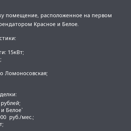
жу помещение, расположенное на первом
арендатором Красное и Белое.
стики:
и: 15кВт;
;
ро Ломоносовская;
делки:
 рублей;
 и Бeлоe`
00 руб./мес.;
т;