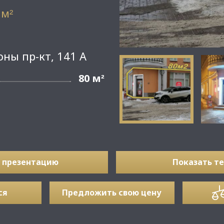
 м
²
ны пр-кт, 141 А
80 м
²
 презентацию
Показать т
ся
Предложить свою цену