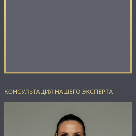
✅ Широкий спектр сопутствующих услуг;
✅ Оптимизацию ваших расходов при заключении сделки;
✅ Экономию Ваших нервов и времени при переговорах;
✅ Доступ к уникальной базе объектов, многие из которых
отсутствуют в открытой рекламе;
✅ Помогаем оформлять ипотеку!
⭐Заходите в наш профиль, чтобы ознакомиться с нашими
актуальными предложениями!
Если не нашли в нашем профиле то, что Вам подходит –
позвоните ☎, и мы обязательно подберем нужный объект
по самым выгодным условиям на рынке коммерческой
недвижимости!
⭐ Добавьте объявление в Избранное, чтобы не потерять!
КОНСУЛЬТАЦИЯ НАШЕГО ЭКСПЕРТА
С Уважением, Николаев Александр .
Недвижимость Северо-Запада.