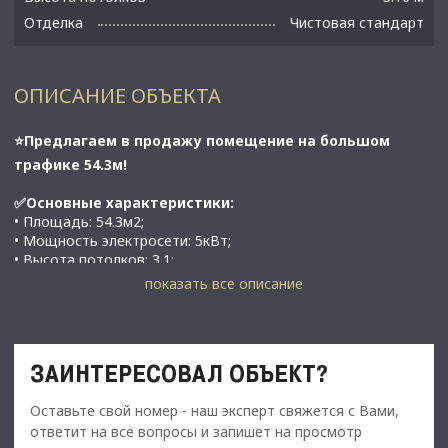
Отделка
Чистовая стандарт
ОПИСАНИЕ ОБЪЕКТА
⭐Предлагаем в продажу помещение на большом
трафике 54.3м!
✅Основные характеристики:
• Площадь: 54.3м2;
• Мощность электросети: 5кВт;
• Высота потолков: 3.1;
• Этаж: 1;
показать все описание
• В 2 минутах от метро Площадь Восстания;
⭐Стоимость, условия сделки: 50 000 000 руб
ЗАИНТЕРЕСОВАЛ ОБЪЕКТ?
✅Описание:
• Высокий пешеходный и автомобильный трафик;
Оставьте свой номер - наш эксперт свяжется с Вами,
• Отдельный вход;
ответит на все вопросы и запишет на просмотр
• Витринные окна;