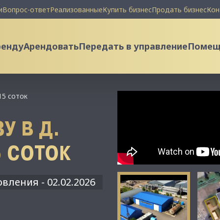
и
Вопрос-ответ
Реализованные
Купить бизнес
Продать бизнес
Кон
ренду
Арендовать
Передать в управление
Помеще
15 соток
У В Д.
5 СОТОК
вления - 02.02.2026