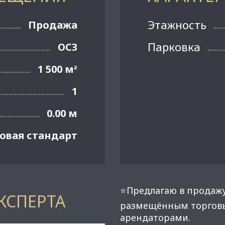
Этажность
Продажа
Парковка
ОСЗ
1 500 м
²
1
0.00 м
овая стандарт
⭐Предлагаю в продажу
КСПЕРТА
размещённым торгов
аpeндaтopaми.