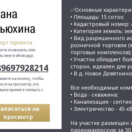
ана
✅Основные характери
• Площадь: 15 соток;
• Кадастровый номер: 4
ьюхина
• Категория земель: з
• Вид разрешенного и
ерт проекта
розничной торговли (м
ете позвонить или
торговых комплексов);
ть мне в whatsapp:
• Участок обладает б
89697928214
сторон, идеален для 
• В д. Новое Девяткино
жмите на кнопку, чтобы
ься на просмотр, и в
Все необходимые ком
шее время я свяжусь с
• Вода - скважина;
• Канализация - септик
Записаться на
• Электричество - 45 кВ
просмотр
На участке размещен п
парикмахерскую за 30 