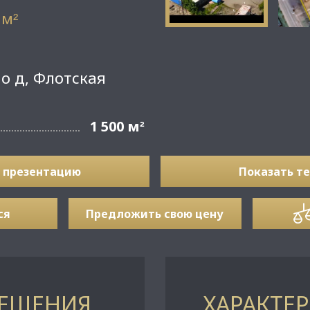
 м
²
о д, Флотская
1 500 м
²
 презентацию
Показать т
ся
Предложить свою цену
МЕЩЕНИЯ
ХАРАКТЕ