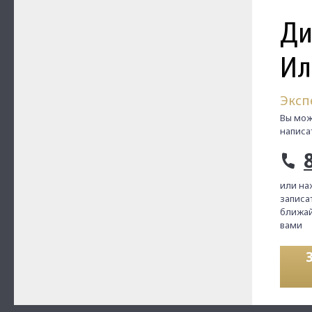
Ди
Ил
Эксп
Вы мож
написа
или на
записат
ближай
вами