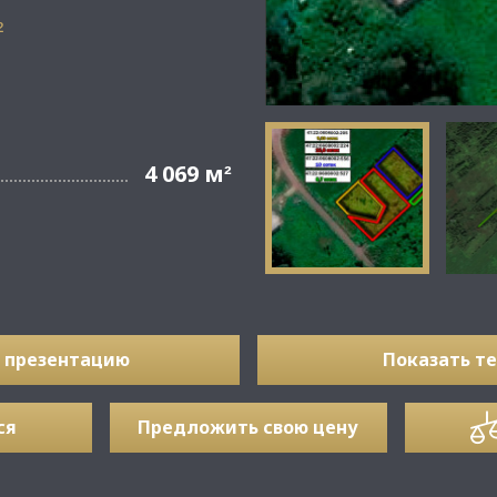
²
4 069 м
²
 презентацию
Показать т
ся
Предложить свою цену