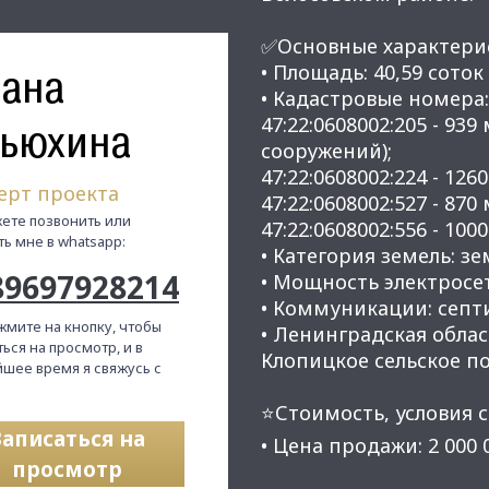
✅Основные характери
ана
• Площадь: 40,59 соток 
• Кадастровые номера:
47:22:0608002:205 - 9
ьюхина
сооружений);
47:22:0608002:224 - 12
ерт проекта
47:22:0608002:527 - 87
ете позвонить или
47:22:0608002:556 - 100
ть мне в whatsapp:
• Категория земель: з
89697928214
• Мощность электросет
• Коммуникации: септи
жмите на кнопку, чтобы
• Ленинградская обла
ься на просмотр, и в
Клопицкое сельское по
шее время я свяжусь с
⭐Стоимость, условия с
Записаться на
• Цена продажи: 2 000 
просмотр