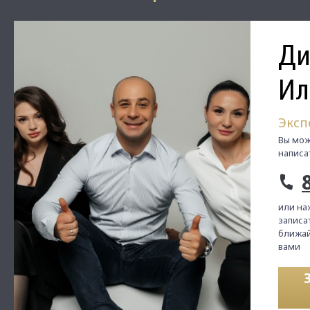
Ди
Ил
Эксп
Вы мож
написа
или на
записат
ближай
вами