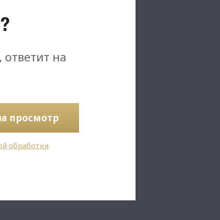
?
, ответит на
на просмотр
ой обработки