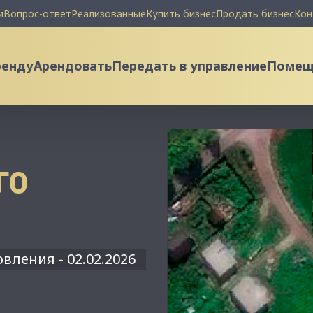
и
Вопрос-ответ
Реализованные
Купить бизнес
Продать бизнес
Кон
ренду
Арендовать
Передать в управление
Помеще
ГО
вления - 02.02.2026