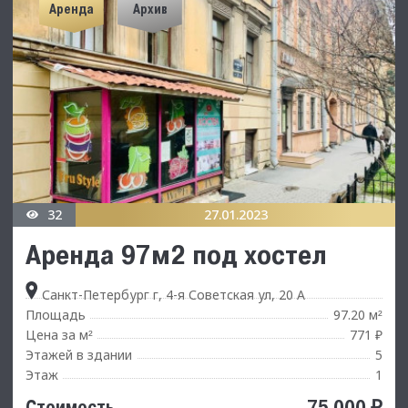
Аренда
Архив
32
27.01.2023
Аренда 97м2 под хостел
Санкт-Петербург г, 4-я Советская ул, 20 А
Площадь
97.20 м
²
Цена за м
771 ₽
²
Этажей в здании
5
Этаж
1
75 000 ₽
Стоимость