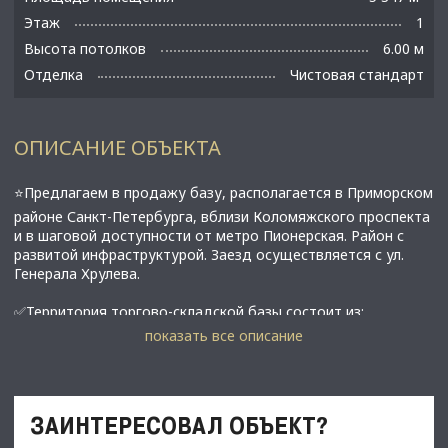
Этаж
1
Высота потолков
6.00 м
Отделка
Чистовая стандарт
ОПИСАНИЕ ОБЪЕКТА
⭐Предлагаем в продажу базу, располагается в Приморском
районе Санкт-Петербурга, вблизи Коломяжского проспекта
и в шаговой доступности от метро Пионерская. Район с
развитой инфраструктурой. Заезд осуществляется с ул.
Генерала Хрулева.
✅Территория торгово-складской базы состоит из:
• Нежилого здания: 5347,1 м2, в котором располагаются
показать все описание
торговые, складские и офисные помещения.;
- 1 этаж - 4098,40 м2.,
- 2 этаж - 607,40 м2,
- 3 этаж - 641,30 м2.
ЗАИНТЕРЕСОВАЛ ОБЪЕКТ?
• 3 этажа;
• Земельный участок: 78:34:0410101:1691, площадью 8 164