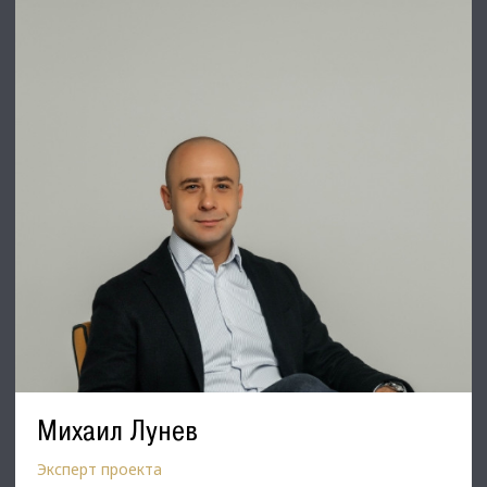
✅Техническое описание:
• электроснабжение (эл. мощность 80 кВт с возможностью
увеличения),
• канализация, водопровод (имеются два ввода питьевой
воды, объемы не ограничены,
• есть два пожарных гидранта для наружного
пожаротушения),
• теплоснабжение.
• Все сети находятся в хорошем работоспособном
состоянии;
⭐Стоимость, условия сделки:
• Цена продажи: 950 000 000 рублей.
С Уважением, Михаил Лунев.
Недвижимость Северо-Запада.
Михаил Лунев
Эксперт проекта