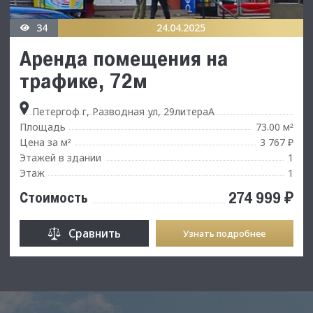
34
24.04.2025
Аренда помещения на
трафике, 72м
Петергоф г, Разводная ул, 29литераА
Площадь
73.00 м
²
Цена за м
3 767 ₽
²
Этажей в здании
1
Этаж
1
274 999 ₽
Стоимость
Сравнить
Узнать подробнее