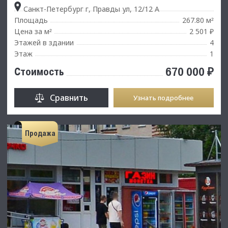
Санкт-Петербург г, Правды ул, 12/12 А
Площадь
267.80 м
²
Цена за м
2 501 ₽
²
Этажей в здании
4
Этаж
1
670 000 ₽
Стоимость
Сравнить
Узнать подробнее
Продажа